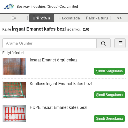
Bestway Industries (Group) Co., Limited
Ev
Ürün:% s
Hakkımızda
Fabrika turu
>>
İnşaat Emanet kafes bezi
Kalite
tedarikçi.
(16)
En iyi ürünleri
İnşaat Emanet örgü enkaz
Şimdi Sorgulama
Knotless inşaat Emanet kafes bezi
Şimdi Sorgulama
HDPE inşaat Emanet kafes bezi
Şimdi Sorgulama