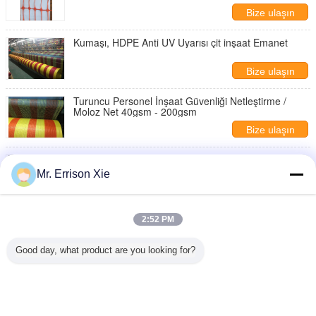
Bize ulaşın
Kumaşı, HDPE Anti UV Uyarısı çit inşaat Emanet
Bize ulaşın
Turuncu Personel İnşaat Güvenliği Netleştirme /
Moloz Net 40gsm - 200gsm
Bize ulaşın
Personel kumaşı, HDPE Anti UV Uyarısı çit inşaat
Emanet tesisleri
Mr. Errison Xie
Bize ulaşın
Turuncu Ve Sarı Bina İnşaat Güvenliği Netleştirme
2:52 PM
için İskele
Bize ulaşın
Good day, what product are you looking for?
1 / 2