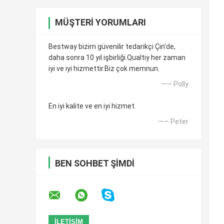
MÜŞTERI YORUMLARI
Bestway bizim güvenilir tedarikçi Çin'de,
daha sonra 10 yıl işbirliği.Qualtiy her zaman
iyi ve iyi hizmettir.Biz çok memnun.
—— Polly
En iyi kalite ve en iyi hizmet.
—— Peter
BEN SOHBET ŞIMDI