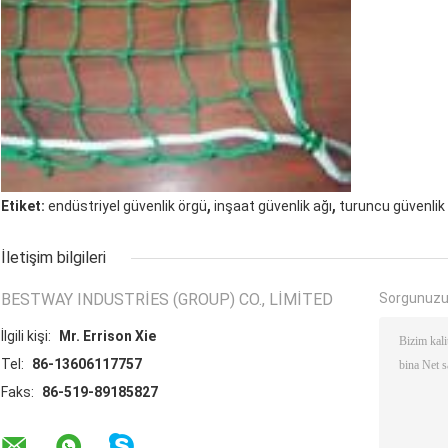
,
,
Etiket:
endüstriyel güvenlik örgü
inşaat güvenlik ağı
turuncu güvenlik
İletişim bilgileri
BESTWAY INDUSTRIES (GROUP) CO., LIMITED
Sorgunuzu
İlgili kişi:
Mr. Errison Xie
Tel:
86-13606117757
Faks:
86-519-89185827