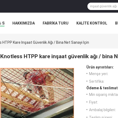
% S
HAKKIMIZDA
FABRIKA TURU
KALITE KONTROL
B
s HTPP Kare Inşaat Güvenlik Ağı / Bina Net Sanayi Için
Knotless HTPP kare inşaat güvenlik ağı / bina N
Ürün ayrıntıları:
Menşe yeri:
Sertifika:
Ödeme & teslimat 
Min sipariş miktar
Fiyat:
Ambalaj bilgileri:
Teslim süresi: