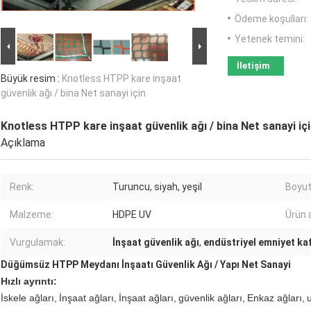
Ödeme koşulları:
Yetenek temini:
İletişim
Büyük resim :
Knotless HTPP kare inşaat
güvenlik ağı / bina Net sanayi için
Knotless HTPP kare inşaat güvenlik ağı / bina Net sanayi iç
Açıklama
Renk:
Turuncu, siyah, yeşil
Boyut
Malzeme:
HDPE UV
Ürün a
Vurgulamak:
İnşaat güvenlik ağı
,
endüstriyel emniyet ka
Düğümsüz HTPP Meydanı İnşaatı Güvenlik Ağı / Yapı Net Sanayi
Hızlı ayrıntı:
İskele ağları,
İnşaat ağları,
İnşaat ağları,
güvenlik ağları,
Enkaz ağları,
u