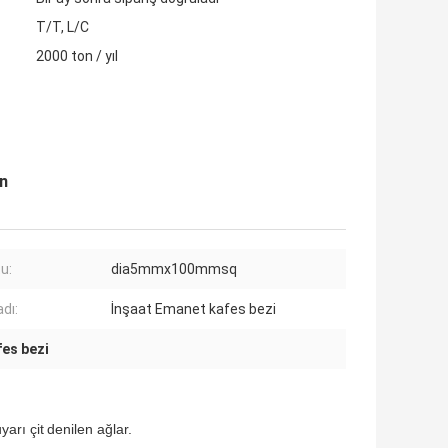
T/T, L/C
2000 ton / yıl
in
u:
dia5mmx100mmsq
dı:
İnşaat Emanet kafes bezi
fes bezi
yarı çit
denilen
ağlar.