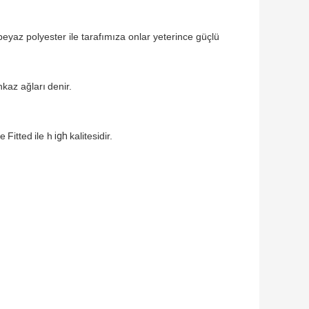
yaz polyester ile tarafımıza onlar yeterince güçlü
nkaz ağları
denir.
ve
Fitted
ile h
igh
kalitesidir.