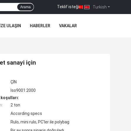
Teklif isteği
|
Turkish
Arama
IZE ULAŞIN
HABERLER
VAKALAR
et sanayi için
ÇİN
Iso9001:2000
koşulları:
ı:
2 ton
According specs
Rulo, mini rulo, PC'ler ile polybag
Bir ay sonra sipariş doğruladı