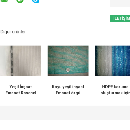
Diğer ürünler
Yeşil İnşaat
Koyu yeşil inşaat
HDPE koruma
Emanet Raschel
Emanet örgü
oluşturmak içi
iskele için örme
iskele, HDPE ağ
Raschel inşaat
kumaşı
oluşturmak için
Emanet örgü
örme