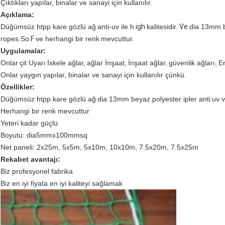
Çıktıkları yapılar, binalar ve sanayi için kullanılır.
Açıklama:
Düğümsüz htpp kare gözlü ağ
anti-uv ile h
igh
kalitesidir.
Ve
dia 13mm be
ropes.So
F
ve herhangi bir renk
mevcuttur.
Uygulamalar:
Onlar
çit
Uyarı
İskele ağlar,
ağlar İnşaat,
İnşaat ağlar,
güvenlik ağları,
E
Onlar yaygın yapılar, binalar ve sanayi için kullanılır çünkü.
Özellikler:
Düğümsüz htpp kare gözlü ağ
dia 13mm beyaz polyester ipler
anti
uv 
Herhangi bir renk mevcuttur
Yeteri kadar güçlü
Boyutu: dia5mmx100mmsq
Net paneli: 2x25m, 5x5m, 5x10m, 10x10m, 7.5x20m, 7.5x25m
Rekabet avantajı:
Biz profesyonel fabrika
Biz en iyi fiyata en iyi kaliteyi sağlamak