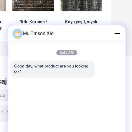
m
Bitki Koruma /
Koyu yeşil, siyah
ş
Sera
Sun Shade örgü
Mr. Errison Xie
Gölgelendirme
，Hdpe UV tarım
ü
Net İçin Uv
Anti Net
ı
Koruma Tarım
Gölge Ağı
3:41 AM
Good day, what product are you looking 
for?
aj bırak