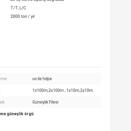
T/T, L/C
2000 ton / yıl
eme:
uv ile hdpe
:
1x100m,2x100m , 1x10m,2x10m
dı:
Güneşlik Filesi
rme güneşlik örgü