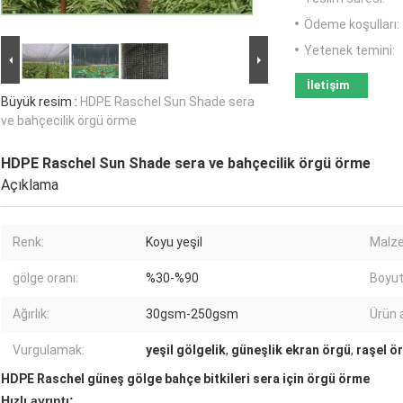
Ödeme koşulları:
Yetenek temini:
İletişim
Büyük resim :
HDPE Raschel Sun Shade sera
ve bahçecilik örgü örme
HDPE Raschel Sun Shade sera ve bahçecilik örgü örme
Açıklama
Renk:
Koyu yeşil
Malz
gölge oranı:
%30-%90
Boyut
Ağırlık:
30gsm-250gsm
Ürün a
Vurgulamak:
yeşil gölgelik
,
güneşlik ekran örgü
,
raşel ö
HDPE Raschel güneş gölge bahçe bitkileri sera için örgü örme
Hızlı ayrıntı: