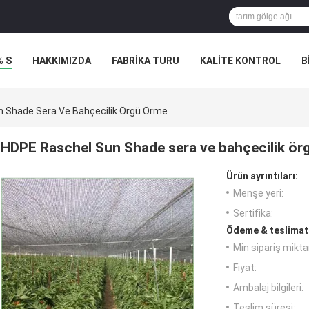
% S
HAKKIMIZDA
FABRIKA TURU
KALITE KONTROL
B
 Shade Sera Ve Bahçecilik Örgü Örme
HDPE Raschel Sun Shade sera ve bahçecilik ör
Ürün ayrıntıları:
Menşe yeri:
Sertifika:
Ödeme & teslimat 
Min sipariş miktar
Fiyat:
Ambalaj bilgileri:
Teslim süresi: