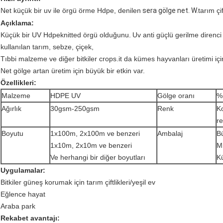
sera gölge net.
W.
tarım çif
Net küçük bir uv ile örgü örme Hdpe, denilen
Açıklama:
Küçük bir UV Hdpeknitted örgü olduğunu.
Uv anti güçlü gerilme direnci
kullanılan tarım, sebze, çiçek,
Tıbbi malzeme ve diğer bitkiler crops.it da kümes hayvanları üretimi için 
Net gölge artan üretim için büyük bir etkin var.
Özellikleri:
Malzeme
HDPE UV
Gölge oranı
%
Ağırlık
30gsm-250gsm
Renk
Ko
r
Boyutu
1x100m, 2x100m ve benzeri
Ambalaj
Bü
1x10m, 2x10m ve benzeri
Mi
Ve herhangi bir diğer boyutları
K
Uygulamalar:
Bitkiler güneş korumak için tarım çiftlikleri/yeşil ev
Eğlence hayat
Araba park
Rekabet avantajı: