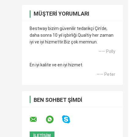
MÜŞTERI YORUMLARI
Bestway bizim güvenilir tedarikçi Çin'de,
daha sonra 10 yıl işbirliği.Qualtiy her zaman
iyi ve iyi hizmettir.Biz çok memnun.
—— Polly
En iyi kalite ve en iyi hizmet.
—— Peter
BEN SOHBET ŞIMDI