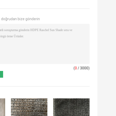
 doğrudan bize gönderin
(
0
/ 3000)