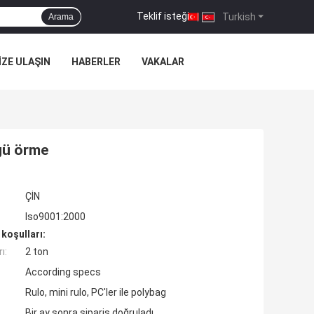
Teklif isteği
|
Turkish
Arama
IZE ULAŞIN
HABERLER
VAKALAR
gü örme
ÇİN
Iso9001:2000
koşulları:
ı:
2 ton
According specs
Rulo, mini rulo, PC'ler ile polybag
Bir ay sonra sipariş doğruladı