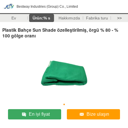
Bestway Industries (Group) Co., Limited
Ev
Ürün:% s
Hakkımızda
Fabrika turu
>>
Plastik Bahçe Sun Shade özelleştirilmiş, örgü % 80 - %
100 gölge oranı
En iyi fiyat
Bize ulaşın