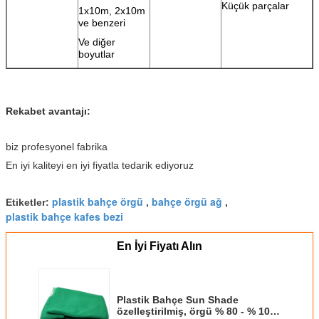
Küçük parçalar
1x10m, 2x10m
ve benzeri
Ve diğer
boyutlar
Rekabet avantajı:
biz profesyonel fabrika
En iyi kaliteyi en iyi fiyatla tedarik ediyoruz
plastik bahçe örgü
bahçe örgü ağ
Etiketler:
,
,
plastik bahçe kafes bezi
En İyi Fiyatı Alın
Plastik Bahçe Sun Shade
özelleştirilmiş, örgü % 80 - % 100