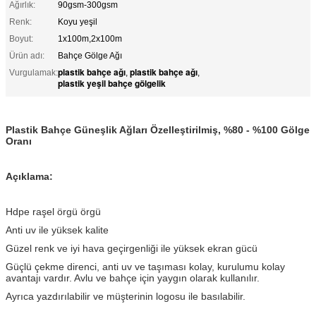
Ağırlık:
90gsm-300gsm
Renk:
Koyu yeşil
Boyut:
1x100m,2x100m
Ürün adı:
Bahçe Gölge Ağı
plastik bahçe ağı
plastik bahçe ağı
Vurgulamak:
,
,
plastik yeşil bahçe gölgelik
Plastik Bahçe Güneşlik Ağları Özelleştirilmiş, %80 - %100 Gölge
Oranı
Açıklama:
Hdpe raşel örgü örgü
Anti uv ile yüksek kalite
Güzel renk ve iyi hava geçirgenliği ile yüksek ekran gücü
Güçlü çekme direnci, anti uv ve taşıması kolay, kurulumu kolay
avantajı vardır. Avlu ve bahçe için yaygın olarak kullanılır.
Ayrıca yazdırılabilir ve müşterinin logosu ile basılabilir.