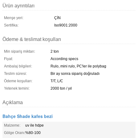
Ürün ayrıntıları
Menşe yeri:
ÇİN
Sertifika:
Iso9001:2000
Ödeme & teslimat koşulları
Min sipariş miktarı:
2 ton
Fiyat:
According specs
Ambalaj bilgileri:
Rulo, mini rulo, PC'ler ile polybag
Teslim süresi:
Bir ay sonra sipariş doğruladı
Ödeme koşulları:
T/T, L/C
Yetenek temini:
2000 ton / yıl
Açıklama
Bahçe Shade kafes bezi
Malzeme:
uv ile hdpe
Gölge Oranı:
%80-100