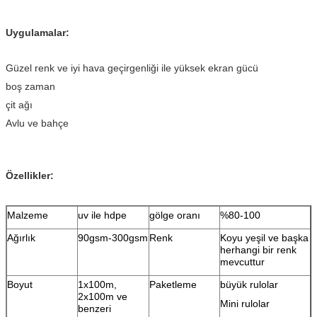
Uygulamalar:
Güzel renk ve iyi hava geçirgenliği ile yüksek ekran gücü
boş zaman
çit ağı
Avlu ve bahçe
Özellikler:
Malzeme
uv ile hdpe
gölge oranı
%80-100
Ağırlık
90gsm-300gsm
Renk
Koyu yeşil ve başka
herhangi bir renk
mevcuttur
Boyut
1x100m,
Paketleme
büyük rulolar
2x100m ve
Mini rulolar
benzeri