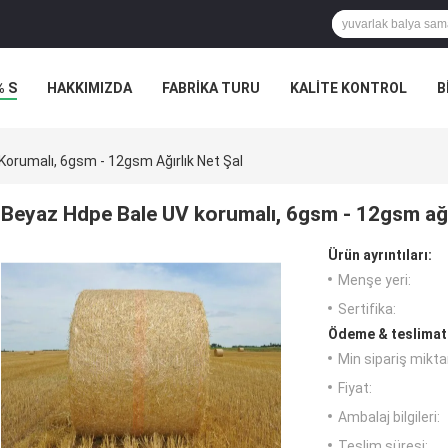
% S
HAKKIMIZDA
FABRIKA TURU
KALITE KONTROL
B
orumalı, 6gsm - 12gsm Ağırlık Net Şal
Beyaz Hdpe Bale UV korumalı, 6gsm - 12gsm ağır
Ürün ayrıntıları:
Menşe yeri:
Sertifika:
Ödeme & teslimat 
Min sipariş miktar
Fiyat:
Ambalaj bilgileri:
Teslim süresi: