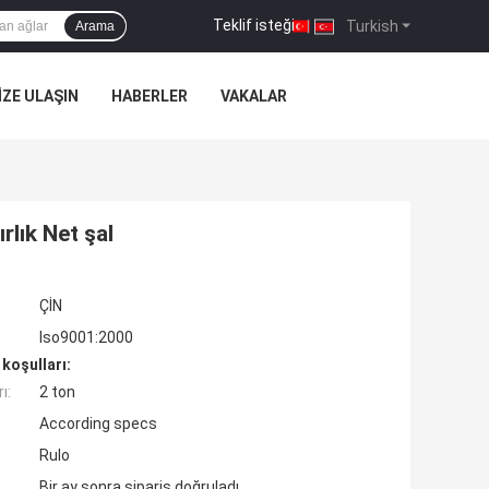
Teklif isteği
|
Turkish
Arama
IZE ULAŞIN
HABERLER
VAKALAR
lık Net şal
ÇİN
Iso9001:2000
koşulları:
ı:
2 ton
According specs
Rulo
Bir ay sonra sipariş doğruladı