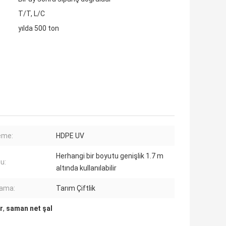
T/T, L/C
yılda 500 ton
eme:
HDPE UV
Herhangi bir boyutu genişlik 1.7 m
u:
altında kullanılabilir
lama:
Tarım Çiftlik
r
,
saman net şal