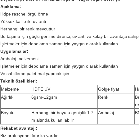
Açıklama:
Hdpe raschel örgü örme
Yüksek kalite ile uv anti
Herhangi bir renk mevcuttur
Bu taşıma için güçlü gerilme direnci, uv anti ve kolay bir avantaja sahipt
İşletmeler için depolama saman için yaygın olarak kullanılan
Uygulamalar:
Ambalaj malzemesi
İşletmeler için depolama saman için yaygın olarak kullanılan
Ve sabitleme palet mal yapmak için
Teknik özellikleri:
Malzeme
HDPE UV
Gölge fiyat
H
Ağırlık
6gsm-12gsm
Renk
B
r
Boyutu
Herhangi bir boyutu genişlik 1.7
Ambalaj
Bü
m altında kullanılabilir
Rekabet avantajı:
Biz profesyonel fabrika vardır