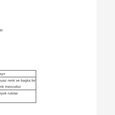
ir.
ayır
eyaz renk ve başka bir
enk mevcuttur
yük rulolar