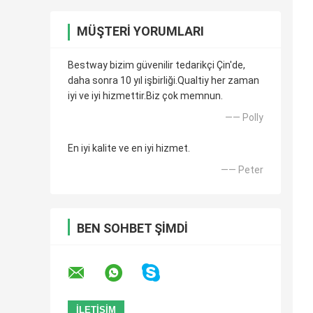
MÜŞTERI YORUMLARI
Bestway bizim güvenilir tedarikçi Çin'de,
daha sonra 10 yıl işbirliği.Qualtiy her zaman
iyi ve iyi hizmettir.Biz çok memnun.
—— Polly
En iyi kalite ve en iyi hizmet.
—— Peter
BEN SOHBET ŞIMDI