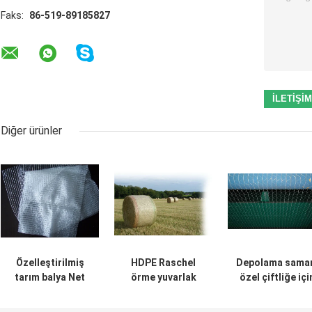
Faks:
86-519-89185827
Diğer ürünler
Özelleştirilmiş
HDPE Raschel
Depolama sama
tarım balya Net
örme yuvarlak
özel çiftliğe içi
şal, örgü beyaz
balya Net şal,
beyaz Hdpe Ant
Hdpe Raschel
tarım saman balya
Uv balya Net şa