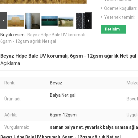
Ödeme koşulları:
Yetenek temini:
İletişim
Büyük resim :
Beyaz Hdpe Bale UV korumalı,
6gsm - 12gsm ağırlık Net şal
Beyaz Hdpe Bale UV korumalı, 6gsm - 12gsm ağırlık Net şal
Açıklama
Renk:
Beyaz
Malz
Balya Net şal
Ürün adı:
Boyut
Ağırlık:
6gsm-12gsm
Uygu
Vurgulamak:
saman balya net
,
yuvarlak balya saman ağla
Beyaz Hdpe Bale UV korumalı, 6gsm - 12gsm ağırlık Net şal