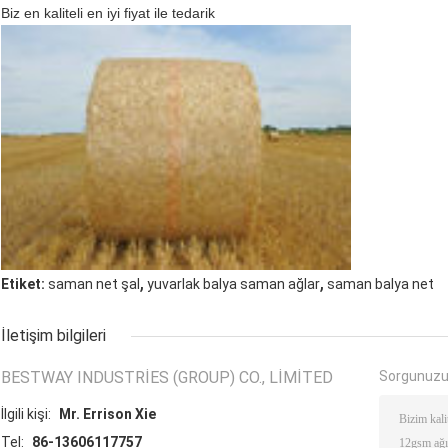
Biz en kaliteli en iyi fiyat ile tedarik
,
,
Etiket:
saman net şal
yuvarlak balya saman ağlar
saman balya net
İletişim bilgileri
BESTWAY INDUSTRIES (GROUP) CO., LIMITED
Sorgunuzu
İlgili kişi:
Mr. Errison Xie
Tel:
86-13606117757