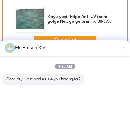
Koyu yeşil Hdpe Anti UV tarım
gölge Net, gölge oranı % 30-%90
Devam et
Mr. Errison Xie
Tarım Net Shade
Daha
3:26 AM
Good day, what product are you looking for?
HDPE tarım Net
Koyu yeşil tarım
Uv tarım Anti Net
Sebze Çiç
Shade
Net Shade
Shade
Koruyuc
Netleştirm
Gölge
Dil değiştir
Turkish