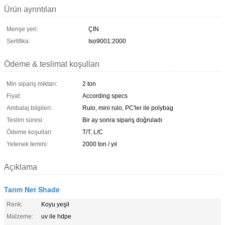
Ürün ayrıntıları
Menşe yeri:
ÇİN
Sertifika:
Iso9001:2000
Ödeme & teslimat koşulları
Min sipariş miktarı:
2 ton
Fiyat:
According specs
Ambalaj bilgileri:
Rulo, mini rulo, PC'ler ile polybag
Teslim süresi:
Bir ay sonra sipariş doğruladı
Ödeme koşulları:
T/T, L/C
Yetenek temini:
2000 ton / yıl
Açıklama
Tarım Net Shade
Renk:
Koyu yeşil
Malzeme:
uv ile hdpe