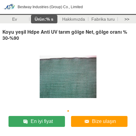
Bestway Industries (Group) Co., Limited
Ev
Ürün:% s
Hakkımızda
Fabrika turu
>>
Koyu yeşil Hdpe Anti UV tarım gölge Net, gölge oranı %
30-%90
En iyi fiyat
Bize ulaşın