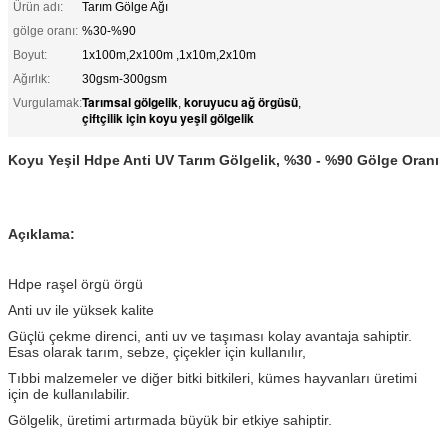
Ürün adı:
Tarım Gölge Ağı
gölge oranı:
%30-%90
Boyut:
1x100m,2x100m ,1x10m,2x10m
Ağırlık:
30gsm-300gsm
Tarımsal gölgelik
koruyucu ağ örgüsü
Vurgulamak:
,
,
çiftçilik için koyu yeşil gölgelik
Koyu Yeşil Hdpe Anti UV Tarım Gölgelik, %30 - %90 Gölge Oranı
Açıklama:
Hdpe raşel örgü örgü
Anti uv ile yüksek kalite
Güçlü çekme direnci, anti uv ve taşıması kolay avantaja sahiptir.
Esas olarak tarım, sebze, çiçekler için kullanılır,
Tıbbi malzemeler ve diğer bitki bitkileri, kümes hayvanları üretimi
için de kullanılabilir.
Gölgelik, üretimi artırmada büyük bir etkiye sahiptir.