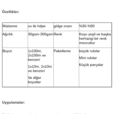
Özellikler:
Malzeme
uv ile hdpe
gölge oranı
%30-%90
Ağırlık
30gsm-300gsm
Renk
Koyu yeşil ve başka
herhangi bir renk
mevcuttur
Boyut
1x100m,
Paketleme
büyük rulolar
2x100m ve
Mini rulolar
benzeri
Küçük parçalar
1x10m, 2x10m
ve benzeri
Ve diğer
boyutlar
Uygulamalar: