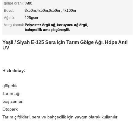
gölge oranı:
%80
Boyut:
3x50m,4x50m,6x50m , 4x100m
Ağırlık:
125gsm
Polyester örgü ağ
koruyucu ağ örgü
Vurgulamak:
,
,
bahçecilik amaçlı güneşlik
Yeşil / Siyah E-125 Sera için Tarım Gölge Ağı, Hdpe Anti
UV
Hızlı detay:
gölgelik
Tarım ağı
boş zaman
Otopark
Tarım çiftlikleri, sera ve bahçecilik için yaygın olarak kullanılır