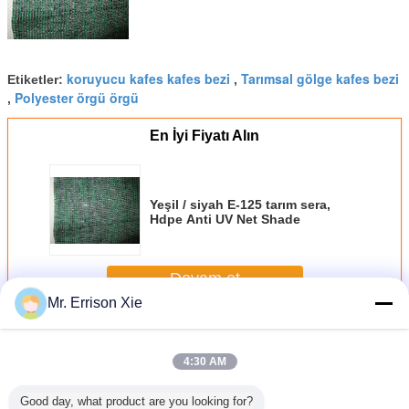
koruyucu kafes kafes bezi
Tarımsal gölge kafes bezi
Etiketler:
,
Polyester örgü örgü
,
En İyi Fiyatı Alın
Yeşil / siyah E-125 tarım sera,
Hdpe Anti UV Net Shade
Devam et
Mr. Errison Xie
Tarım Net Shade
Daha
4:30 AM
Good day, what product are you looking for?