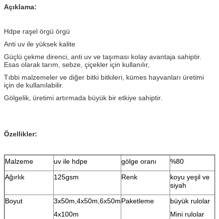
Açıklama:
Hdpe raşel örgü örgü
Anti uv ile yüksek kalite
Güçlü çekme direnci, anti uv ve taşıması kolay avantaja sahiptir.
Esas olarak tarım, sebze, çiçekler için kullanılır,
Tıbbi malzemeler ve diğer bitki bitkileri, kümes hayvanları üretimi
için de kullanılabilir.
Gölgelik, üretimi artırmada büyük bir etkiye sahiptir.
Özellikler:
Malzeme
uv ile hdpe
gölge oranı
%80
Ağırlık
125gsm
Renk
koyu yeşil ve
siyah
Boyut
3x50m,4x50m,6x50m
Paketleme
büyük rulolar
4x100m
Mini rulolar