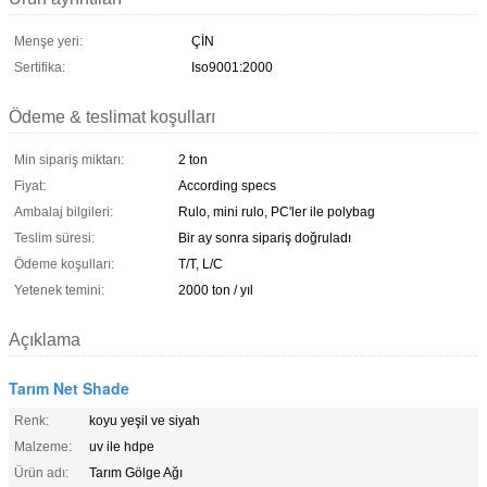
Menşe yeri:
ÇİN
Sertifika:
Iso9001:2000
Ödeme & teslimat koşulları
Min sipariş miktarı:
2 ton
Fiyat:
According specs
Ambalaj bilgileri:
Rulo, mini rulo, PC'ler ile polybag
Teslim süresi:
Bir ay sonra sipariş doğruladı
Ödeme koşulları:
T/T, L/C
Yetenek temini:
2000 ton / yıl
Açıklama
Tarım Net Shade
Renk:
koyu yeşil ve siyah
Malzeme:
uv ile hdpe
Ürün adı:
Tarım Gölge Ağı