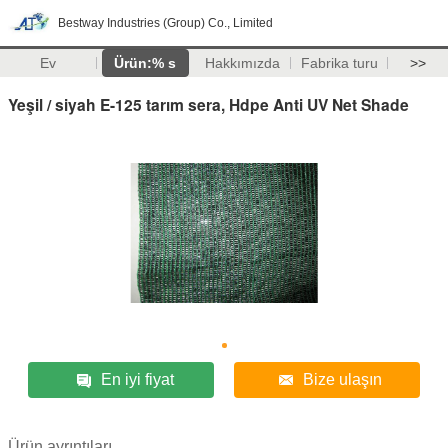
Bestway Industries (Group) Co., Limited
Ev
Ürün:% s
Hakkımızda
Fabrika turu
>>
Yeşil / siyah E-125 tarım sera, Hdpe Anti UV Net Shade
En iyi fiyat
Bize ulaşın
Ürün ayrıntıları