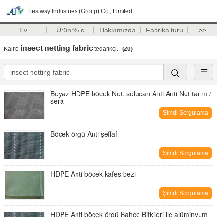
Bestway Industries (Group) Co., Limited
Ev
Ürün:% s
Hakkımızda
Fabrika turu
>>
insect netting fabric
Kalite
tedarikçi.
(20)
Beyaz HDPE böcek Net, solucan Anti Anti Net tarım /
sera
Şimdi Sorgulama
Böcek örgü Anti şeffaf
Şimdi Sorgulama
HDPE Anti böcek kafes bezi
Şimdi Sorgulama
HDPE Anti böcek örgü Bahçe Bitkileri ile alüminyum