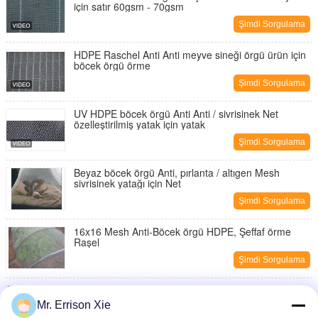
için satır 60gsm - 70gsm
Şimdi Sorgulama
HDPE Raschel Anti Anti meyve sineği örgü ürün için
böcek örgü örme
Şimdi Sorgulama
UV HDPE böcek örgü Anti Anti / sivrisinek Net
özelleştirilmiş yatak için yatak
Şimdi Sorgulama
Beyaz böcek örgü Anti, pırlanta / altıgen Mesh
sivrisinek yatağı için Net
Şimdi Sorgulama
16x16 Mesh Anti-Böcek örgü HDPE, Şeffaf örme
Raşel
Şimdi Sorgulama
Tarım Anti Anti arı örgü meyveler için böcek örgü
Mr. Errison Xie