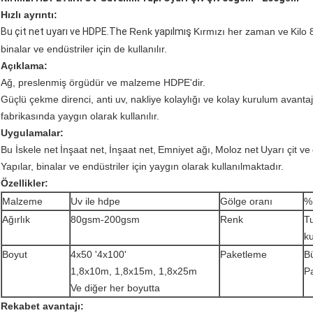
Hızlı ayrıntı:
Bu çit net uyarı ve HDPE.The
Renk
yapılmış
Kırmızı her zaman ve
Kilo 
binalar ve endüstriler için de kullanılır.
Açıklama:
Ağ, preslenmiş örgüdür ve malzeme HDPE'dir.
Güçlü çekme direnci, anti uv, nakliye kolaylığı ve kolay kurulum avantajı
fabrikasında yaygın olarak kullanılır.
Uygulamalar:
Bu İskele net
İnşaat net,
İnşaat net,
Emniyet ağı,
Moloz net
Uyarı çit ve
Yapılar, binalar ve endüstriler için yaygın olarak kullanılmaktadır.
Özellikler:
Malzeme
Uv ile hdpe
Gölge oranı
%
Ağırlık
80gsm-200gsm
Renk
T
ku
Boyut
4x50 '4x100'
Paketleme
Bü
1,8x10m, 1,8x15m, 1,8x25m
Pa
Ve diğer her boyutta
Rekabet avantajı: