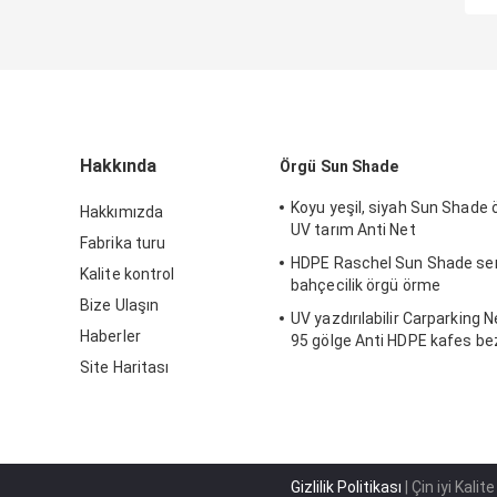
Hakkında
Örgü Sun Shade
Koyu yeşil, siyah Sun Shade
Hakkımızda
UV tarım Anti Net
Fabrika turu
HDPE Raschel Sun Shade se
Kalite kontrol
bahçecilik örgü örme
Bize Ulaşın
UV yazdırılabilir Carparking N
Haberler
95 gölge Anti HDPE kafes bez
Site Haritası
Gizlilik Politikası
| Çin iyi Kali