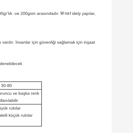
W net
idely yapılar,
80gr'lık -ve 200gsm arasındadır.
 vardır. İnsanlar için güvenliği sağlamak için inşaat
denebilecek
 30-80
uruncu ve başka renk
llanılabilir
yük rulolar
letli küçük rulolar