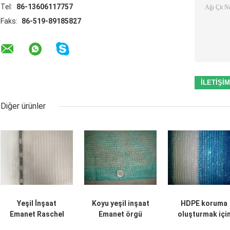
Tel:
86-13606117757
Faks:
86-519-89185827
Diğer ürünler
Yeşil İnşaat
Koyu yeşil inşaat
HDPE koruma
Emanet Raschel
Emanet örgü
oluşturmak içi
iskele için örme
iskele, HDPE ağ
Raschel inşaat