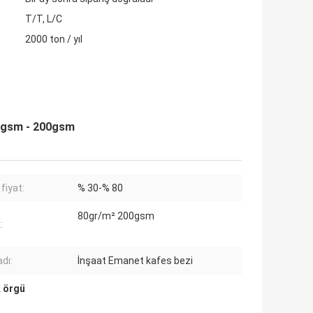
T/T, L/C
2000 ton / yıl
80gsm - 200gsm
fiyat:
% 30-% 80
80gr/m² 200gsm
:
dı:
İnşaat Emanet kafes bezi
k örgü