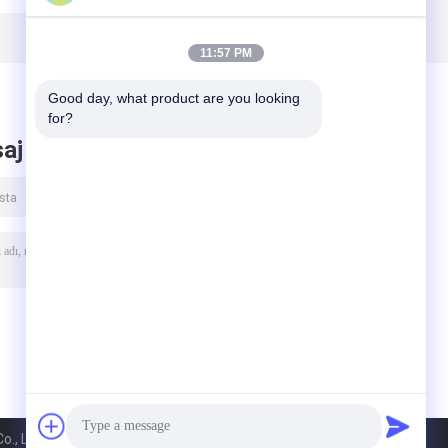
inşaat bitki,
Anti kırmızı HDPE
turuncu ve beyaz
11:57 PM
Good day, what product are you looking 
for?
aj bırak
., Limited. All Rights Reserved.