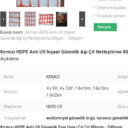
Ödeme koşulları:
Yetenek temini:
İletişim
Büyük resim :
Kırmızı HDPE Anti UV İnşaat
Güvenlik Ağı Çit Netleştirme 80gsm - 200gsm
Kırmızı HDPE Anti UV İnşaat Güvenlik Ağı Çit Netleştirme 
Açıklama
Renk:
KIRMIZI
Gölge 
4 x 50', 4 x 100', 1.8x10m, 1.8x15m,
Boyutu:
Ağırlık
1.8x25m
Malzeme:
HDPE UV
Ürün a
Vurgulamak:
endüstriyel güvenlik örgü
,
turuncu güvenli
Kırmızı HDPE Anti UV Güvenlik Yapı Uyarı Çit Çit 80gsm - 200gsm