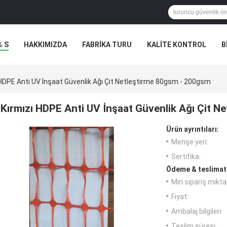
% S
HAKKIMIZDA
FABRIKA TURU
KALITE KONTROL
B
 HDPE Anti UV İnşaat Güvenlik Ağı Çit Netleştirme 80gsm - 200gsm
Kırmızı HDPE Anti UV İnşaat Güvenlik Ağı Çit 
Ürün ayrıntıları:
Menşe yeri:
Sertifika:
Ödeme & teslimat 
Min sipariş miktar
Fiyat:
Ambalaj bilgileri:
Teslim süresi: