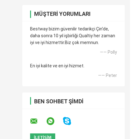
MÜŞTERI YORUMLARI
Bestway bizim güvenilir tedarikçi Çin'de,
daha sonra 10 yıl işbirliği.Qualtiy her zaman
iyi ve iyi hizmettir.Biz çok memnun.
—— Polly
En iyi kalite ve en iyi hizmet.
—— Peter
BEN SOHBET ŞIMDI