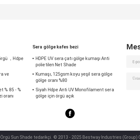
kumaşı
oluşturmak için
Emanet örgü
örme
Mes
Sera gölge kafes bezi
 örgü ，Hdpe
HDPE UV sera çatı gölge kumaşı Anti
polietilen Net Shade
ra ve
Kumaşı, 125gsm koyu yeşil sera gölge
gölge oranı %80
et % 85 - %
Siyah Hdpe Anti UV Monofilament sera
i oranı
gölge için örgü açık
te Örgü Sun Shade tedarikçi.
© 2013 - 2025 Bestway Industries (Group) Co