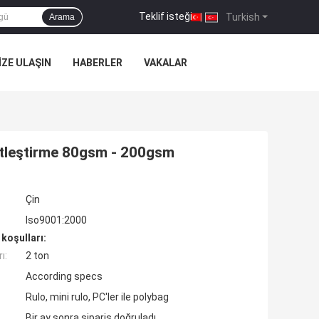
Teklif isteği
|
Turkish
Arama
IZE ULAŞIN
HABERLER
VAKALAR
Netleştirme 80gsm - 200gsm
Çin
Iso9001:2000
koşulları:
ı:
2 ton
According specs
Rulo, mini rulo, PC'ler ile polybag
Bir ay sonra sipariş doğruladı