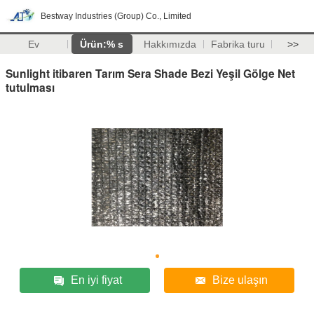
Bestway Industries (Group) Co., Limited
Ev
Ürün:% s
Hakkımızda
Fabrika turu
>>
Sunlight itibaren Tarım Sera Shade Bezi Yeşil Gölge Net
tutulması
En iyi fiyat
Bize ulaşın