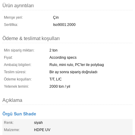
Ürün ayrıntıları
Menşe yeri:
Çin
Sertifika:
Iso9001:2000
Ödeme & teslimat koşulları
Min sipariş miktarı:
2 ton
Fiyat:
According specs
Ambalaj bilgileri:
Rulo, mini rulo, PC'ler ile polybag
Teslim süresi:
Bir ay sonra sipariş doğruladı
Ödeme koşulları:
T/T, L/C
Yetenek temini:
2000 ton / yıl
Açıklama
Örgü Sun Shade
Renk:
siyah
Malzeme:
HDPE UV