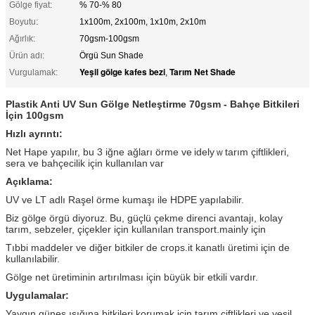
Gölge fiyat:
% 70-% 80
Boyutu:
1x100m, 2x100m, 1x10m, 2x10m
Ağırlık:
70gsm-100gsm
Ürün adı:
Örgü Sun Shade
Yeşil gölge kafes bezi
Tarım Net Shade
Vurgulamak:
,
Plastik Anti UV Sun Gölge Netleştirme 70gsm - Bahçe Bitkileri
İçin 100gsm
Hızlı ayrıntı:
Net Hape yapılır, bu 3 iğne ağları örme ve
idely
tarım çiftlikleri,
w
sera ve bahçecilik için kullanılan
var
Açıklama:
UV ve LT adlı Raşel örme kumaşı ile HDPE yapılabilir.
Biz gölge örgü diyoruz.
Bu, güçlü çekme direnci avantajı, kolay
tarım, sebzeler, çiçekler için kullanılan transport.mainly için
Tıbbi maddeler ve diğer bitkiler de crops.it kanatlı üretimi için de
kullanılabilir.
Gölge net üretiminin artırılması için büyük bir etkili vardır.
Uygulamalar:
Yaygın güneş ışığına bitkileri korumak için tarım çiftlikleri ve yeşil