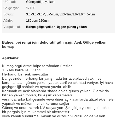
Ürün adı:
Güneş gölge yelken
Gölge fiyat:
% 100
Boyutu:
3.6x3.6x3.6M, 5x5x5m, 3x3x3m, 3.6x3.6m, 5x5m
Ağırlık:
185gsm-220gsm
Bahçe gölge yelken
üçgen güneş yelken
Vurgulamak:
,
Bahçe, bej rengi için dekoratif gün ışığı, Açık Gölge yelken
kumaş
Açıklama:
Kumaş örgü örme hdpe tarafından üretilen
Yüksek kalite ile uv anti
Herhangi bir renk mevcuttur
Bahçesinde, herhangi bir yarışmada terrace.placed yakın ve
korumalı alan güneş yelken yapar, zarif ve şık hissi veriyor.
İyi hava
geçirgenliği sahiptir ve ayrıca yazdırılabilir.
Korumak ve açık alanlarda shade gölge güneş yelken. Olarak da
bilinen yelken tonları, bu eşsiz kaplamaları
veranda, arka bahçesinde veya diğer açık alanlarda güzel eklemeler
yapmak ve mükemmel bir koruma sağlar
Güneş ve onun zararlı UV radyasyon. Şık gölge yelken geleneksel
bir pergola için mükemmel bir alternatiftir
veya kapalı sundurma. Kayan ve düzgün vücutlu, gölge yelken