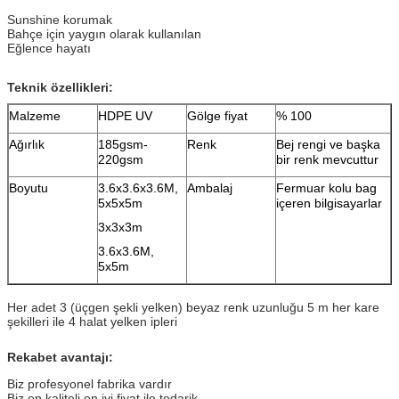
Sunshine korumak
Bahçe için yaygın olarak kullanılan
Eğlence hayatı
Teknik özellikleri:
Malzeme
HDPE UV
Gölge fiyat
% 100
Ağırlık
185gsm-
Renk
Bej rengi ve başka
220gsm
bir renk mevcuttur
Boyutu
3.6x3.6x3.6M,
Ambalaj
Fermuar kolu bag
5x5x5m
içeren bilgisayarlar
3x3x3m
3.6x3.6M,
5x5m
Her adet 3 (üçgen şekli yelken) beyaz renk uzunluğu 5 m her kare
şekilleri ile 4 halat yelken ipleri
Rekabet avantajı:
Biz profesyonel fabrika vardır
Biz en kaliteli en iyi fiyat ile tedarik