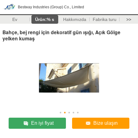
Bestway Industries (Group) Co., Limited
Ev
Ürün:% s
Hakkımızda
Fabrika turu
>>
Bahçe, bej rengi için dekoratif gün ışığı, Açık Gölge
yelken kumaş
En iyi fiyat
Bize ulaşın