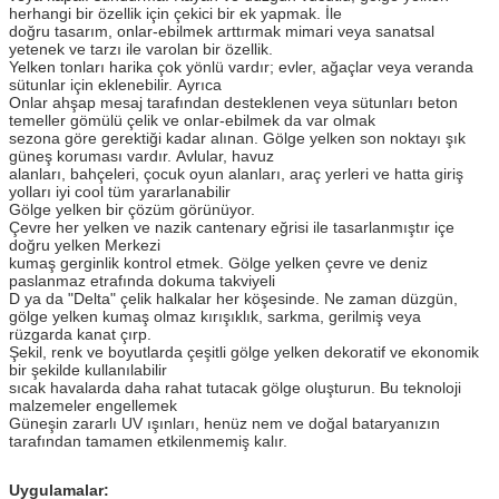
herhangi bir özellik için çekici bir ek yapmak. İle
doğru tasarım, onlar-ebilmek arttırmak mimari veya sanatsal
yetenek ve tarzı ile varolan bir özellik.
Yelken tonları harika çok yönlü vardır; evler, ağaçlar veya veranda
sütunlar için eklenebilir. Ayrıca
Onlar ahşap mesaj tarafından desteklenen veya sütunları beton
temeller gömülü çelik ve onlar-ebilmek da var olmak
sezona göre gerektiği kadar alınan. Gölge yelken son noktayı şık
güneş koruması vardır. Avlular, havuz
alanları, bahçeleri, çocuk oyun alanları, araç yerleri ve hatta giriş
yolları iyi cool tüm yararlanabilir
Gölge yelken bir çözüm görünüyor.
Çevre her yelken ve nazik cantenary eğrisi ile tasarlanmıştır içe
doğru yelken Merkezi
kumaş gerginlik kontrol etmek. Gölge yelken çevre ve deniz
paslanmaz etrafında dokuma takviyeli
D ya da "Delta" çelik halkalar her köşesinde. Ne zaman düzgün,
gölge yelken kumaş olmaz kırışıklık, sarkma, gerilmiş veya
rüzgarda kanat çırp.
Şekil, renk ve boyutlarda çeşitli gölge yelken dekoratif ve ekonomik
bir şekilde kullanılabilir
sıcak havalarda daha rahat tutacak gölge oluşturun. Bu teknoloji
malzemeler engellemek
Güneşin zararlı UV ışınları, henüz nem ve doğal bataryanızın
tarafından tamamen etkilenmemiş kalır.
Uygulamalar: