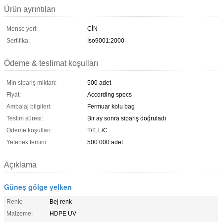
Ürün ayrıntıları
Menşe yeri:
ÇİN
Sertifika:
Iso9001:2000
Ödeme & teslimat koşulları
Min sipariş miktarı:
500 adet
Fiyat:
According specs
Ambalaj bilgileri:
Fermuar kolu bag
Teslim süresi:
Bir ay sonra sipariş doğruladı
Ödeme koşulları:
T/T, L/C
Yetenek temini:
500.000 adet
Açıklama
Güneş gölge yelken
Renk:
Bej renk
Malzeme:
HDPE UV