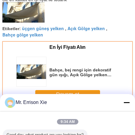
üçgen güneş yelken
Açık Gölge yelken
Etiketler:
,
,
Bahçe gölge yelken
En İyi Fiyatı Alın
Bahçe, bej rengi için dekoratif
gün ışığı, Açık Gölge yelken
kumaş
Devam et
Mr. Errison Xie
Güneş gölge yelken
Daha
9:34 AM
Good day, what product are you looking for?